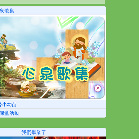
泉歌集
督小幼苗
課堂活動
我們畢業了