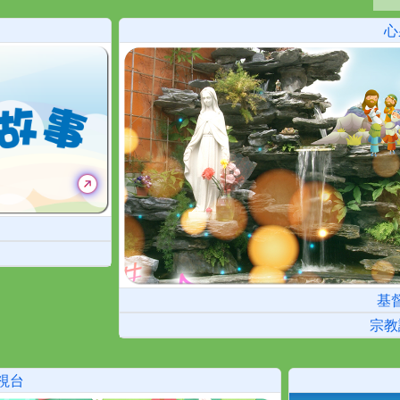
心
基
宗教
視台