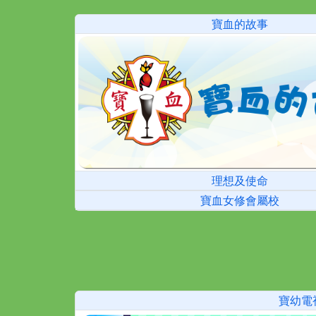
寶血的故事
理想及使命
寶血女修會屬校
寶幼電