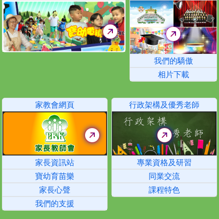
我們的驕傲
相片下載
家教會網頁
行政架構及優秀老師
家長資訊站
專業資格及研習
寶幼育苗樂
同業交流
家長心聲
課程特色
我們的支援